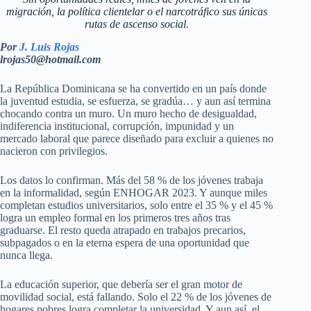
migración, la política clientelar o el narcotráfico sus únicas
rutas de ascenso social.
Por
J. Luis Rojas
lrojas50@hotmail.com
La República Dominicana se ha convertido en un país donde
la juventud estudia, se esfuerza, se gradúa… y aun así termina
chocando contra un muro. Un muro hecho de desigualdad,
indiferencia institucional, corrupción, impunidad y un
mercado laboral que parece diseñado para excluir a quienes no
nacieron con privilegios.
Los datos lo confirman. Más del 58 % de los jóvenes trabaja
en la informalidad, según ENHOGAR 2023. Y aunque miles
completan estudios universitarios, solo entre el 35 % y el 45 %
logra un empleo formal en los primeros tres años tras
graduarse. El resto queda atrapado en trabajos precarios,
subpagados o en la eterna espera de una oportunidad que
nunca llega.
La educación superior, que debería ser el gran motor de
movilidad social, está fallando. Solo el 22 % de los jóvenes de
hogares pobres logra completar la universidad. Y aun así, el