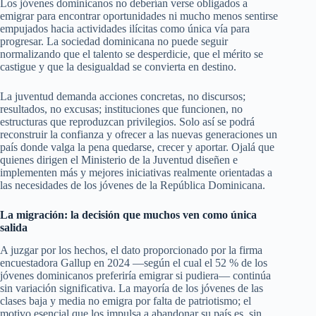
Los jóvenes dominicanos no deberían verse obligados a
emigrar para encontrar oportunidades ni mucho menos sentirse
empujados hacia actividades ilícitas como única vía para
progresar. La sociedad dominicana no puede seguir
normalizando que el talento se desperdicie, que el mérito se
castigue y que la desigualdad se convierta en destino.
La juventud demanda acciones concretas, no discursos;
resultados, no excusas; instituciones que funcionen, no
estructuras que reproduzcan privilegios. Solo así se podrá
reconstruir la confianza y ofrecer a las nuevas generaciones un
país donde valga la pena quedarse, crecer y aportar. Ojalá que
quienes dirigen el Ministerio de la Juventud diseñen e
implementen más y mejores iniciativas realmente orientadas a
las necesidades de los jóvenes de la República Dominicana.
La migración: la decisión que muchos ven como única
salida
A juzgar por los hechos, el dato proporcionado por la firma
encuestadora Gallup en 2024 —según el cual el 52 % de los
jóvenes dominicanos preferiría emigrar si pudiera— continúa
sin variación significativa. La mayoría de los jóvenes de las
clases baja y media no emigra por falta de patriotismo; el
motivo esencial que los impulsa a abandonar su país es, sin