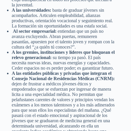
la juventud.
A las universidades:
basta de graduar jóvenes sin
acompañarlos. Articulen empleabilidad, alianzas
productivas, orientación vocacional y seguimiento real.
La formación sin oportunidades es una estafa social.
Al sector empresarial:
entiendan que un país no
avanza excluyendo. Abran puertas, remuneren
pasantías, apuesten por el talento joven y rompan con la
cultura del “¿a quién tú conoces?”.
A los gremios, instituciones y líderes que bloquean el
relevo generacional:
su tiempo ya pasó. El país
necesita nuevas ideas, nuevas energías y capacidades.
Ceder espacios no es perder poder; es garantizar futuro.
A las entidades públicas y privadas que integran el
Consejo Nacional de Residencias Médicas (CNRM):
dejen de frustrar a médicos jóvenes éticos y
empoderados que se esfuerzan por ingresar de manera
licita a una especialidad médica. No permitan que
pelafustanes carentes de valores y principios vendan los
exámenes a los menos talentosos y a los más adinerados
para que sean ellos los especialistas del mañana. ¿Qué
pasará con el estado emocional y aspiracional de los
jóvenes que se graduaron de medicina general en una
determinada universidad, alcanzando en ella un