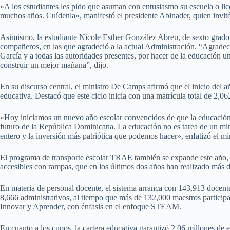
«A los estudiantes les pido que asuman con entusiasmo su escuela o lic
muchos años. Cuídenla», manifestó el presidente Abinader, quien invitó
Asimismo, la estudiante Nicole Esther González Abreu, de sexto grado
compañeros, en las que agradeció a la actual Administración. “Agrad
García y a todas las autoridades presentes, por hacer de la educación u
construir un mejor mañana”, dijo.
En su discurso central, el ministro De Camps afirmó que el inicio del 
educativa. Destacó que este ciclo inicia con una matrícula total de 2,06
«Hoy iniciamos un nuevo año escolar convencidos de que la educación e
futuro de la República Dominicana. La educación no es tarea de un minis
entero y la inversión más patriótica que podemos hacer», enfatizó el m
El programa de transporte escolar TRAE también se expande este año, d
accesibles con rampas, que en los últimos dos años han realizado más d
En materia de personal docente, el sistema arranca con 143,913 docente
8,666 administrativos, al tiempo que más de 132,000 maestros participa
Innovar y Aprender, con énfasis en el enfoque STEAM.
En cuanto a los cupos, la cartera educativa garantizó 2.06 millones de e