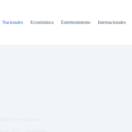
Nacionales
Económinca
Entretenimiento
Internacionales
illones de estudiantes
to de 2025
Nacionales