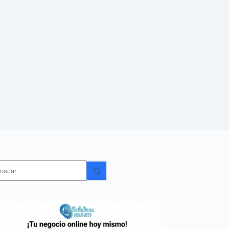
in
sultados