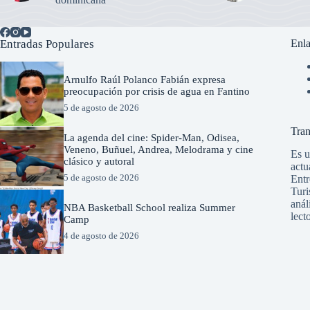
Entradas Populares
Enla
Arnulfo Raúl Polanco Fabián expresa
preocupación por crisis de agua en Fantino
5 de agosto de 2026
Tran
La agenda del cine: Spider-Man, Odisea,
Veneno, Buñuel, Andrea, Melodrama y cine
Es u
clásico y autoral
actu
5 de agosto de 2026
Entr
Turi
anál
NBA Basketball School realiza Summer
lect
Camp
4 de agosto de 2026