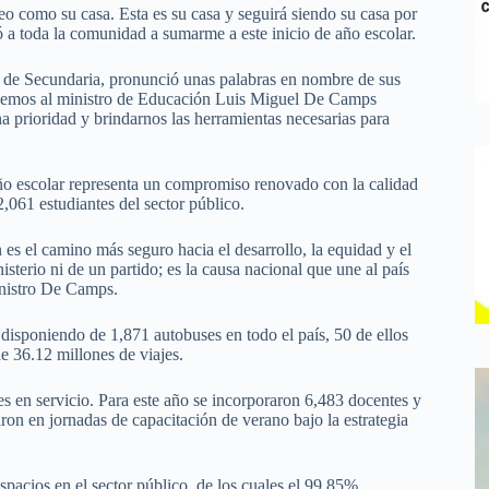
eo como su casa. Esta es su casa y seguirá siendo su casa por
 a toda la comunidad a sumarme a este inicio de año escolar.
 de Secundaria, pronunció unas palabras en nombre de sus
ecemos al ministro de Educación Luis Miguel De Camps
na prioridad y brindarnos las herramientas necesarias para
año escolar representa un compromiso renovado con la calidad
2,061 estudiantes del sector público.
s el camino más seguro hacia el desarrollo, la equidad y el
terio ni de un partido; es la causa nacional que une al país
inistro De Camps.
isponiendo de 1,871 autobuses en todo el país, 50 de ellos
e 36.12 millones de viajes.
s en servicio. Para este año se incorporaron 6,483 docentes y
ron en jornadas de capacitación de verano bajo la estrategia
spacios en el sector público, de los cuales el 99.85%