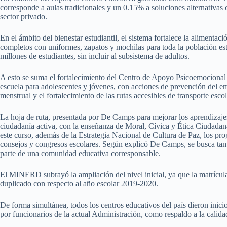
corresponde a aulas tradicionales y un 0.15% a soluciones alternativas c
sector privado.
En el ámbito del bienestar estudiantil, el sistema fortalece la alimentac
completos con uniformes, zapatos y mochilas para toda la población est
millones de estudiantes, sin incluir al subsistema de adultos.
A esto se suma el fortalecimiento del Centro de Apoyo Psicoemocional 
escuela para adolescentes y jóvenes, con acciones de prevención del e
menstrual y el fortalecimiento de las rutas accesibles de transporte escol
La hoja de ruta, presentada por De Camps para mejorar los aprendizajes
ciudadanía activa, con la enseñanza de Moral, Cívica y Ética Ciudadana
este curso, además de la Estrategia Nacional de Cultura de Paz, los pro
consejos y congresos escolares. Según explicó De Camps, se busca tamb
parte de una comunidad educativa corresponsable.
El MINERD subrayó la ampliación del nivel inicial, ya que la matrícula
duplicado con respecto al año escolar 2019-2020.
De forma simultánea, todos los centros educativos del país dieron inici
por funcionarios de la actual Administración, como respaldo a la calidad